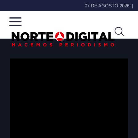
07 DE AGOSTO 2026
Norte
Más
de
que
Ciudad
noticias,
Juárez
hacemos periodismo