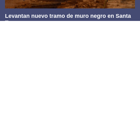
Levantan nuevo tramo de muro negro en Santa
Teresa
6 agosto, 2026
Footer
Transmedia Comunicaciones S.A. de C.V.
Bulevar Tomás Fernández #8587
Suite 201