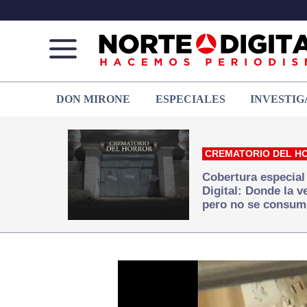
Norte
Más
DON MIRONE
ESPECIALES
INVESTIG
de
que
Ciudad
noticias,
Juárez
hacemos periodismo
CREMATORIO DEL H
Cobertura especial
Digital: Donde la 
pero no se consum