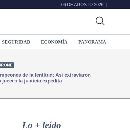
06 DE AGOSTO 2026
SEGURIDAD
ECONOMÍA
PANORAMA
IRONE
mpeones de la lentitud: Así extraviaron
s jueces la justicia expedita
Primary
Sidebar
Lo + leído