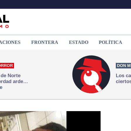
ACIONES
FRONTERA
ESTADO
POLÍTICA
ORROR
DON M
 de Norte
Los ca
verdad arde…
cierto
e