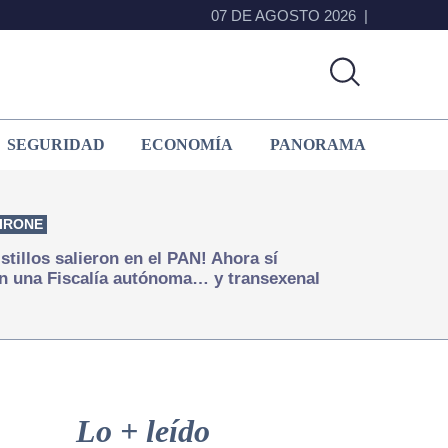
07 DE AGOSTO 2026
SEGURIDAD
ECONOMÍA
PANORAMA
IRONE
istillos salieron en el PAN! Ahora sí
n una Fiscalía autónoma… y transexenal
Primary
Sidebar
Lo + leído