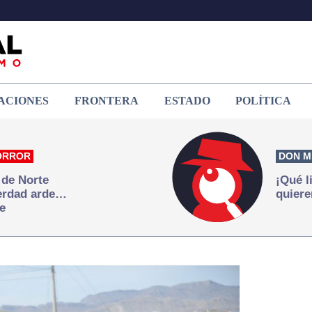
ACIONES
FRONTERA
ESTADO
POLÍTICA
ORROR
DON M
 de Norte
¡Qué l
verdad arde…
quiere
e