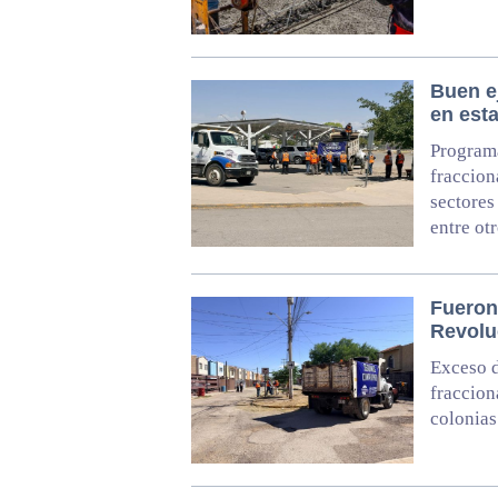
Buen e
en est
Programa
fraccion
sectores
entre ot
Fueron
Revoluc
Exceso d
fraccion
colonias