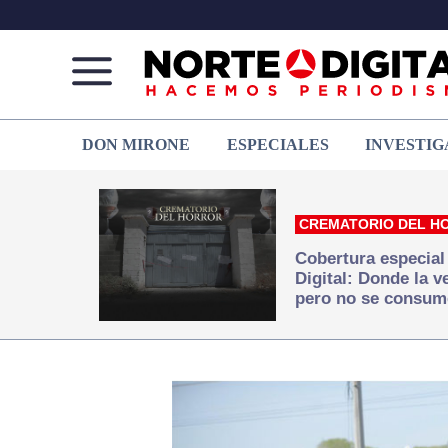
Norte
Más
DON MIRONE
ESPECIALES
INVESTIG
de
que
Ciudad
noticias,
Juárez
hacemos periodismo
CREMATORIO DEL H
Cobertura especial
Digital: Donde la 
pero no se consum