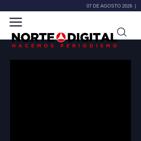
07 DE AGOSTO 2026
Norte
Más
de
que
Ciudad
noticias,
Juárez
hacemos periodismo