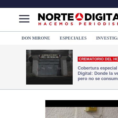
Norte
Más
DON MIRONE
ESPECIALES
INVESTIG
de
que
Ciudad
noticias,
Juárez
hacemos periodismo
CREMATORIO DEL H
Cobertura especial
Digital: Donde la 
pero no se consum