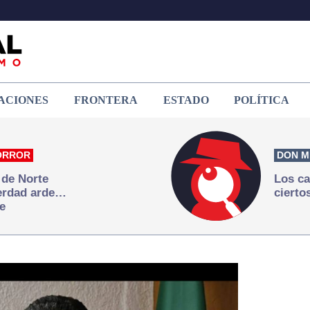
ACIONES
FRONTERA
ESTADO
POLÍTICA
ORROR
DON M
 de Norte
Los ca
verdad arde…
cierto
e