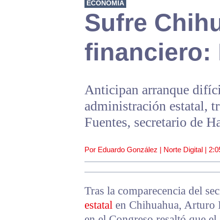
ECONOMÍA
Sufre Chih
financiero:
Anticipan arranque difíc
administración estatal, 
Fuentes, secretario de 
Por Eduardo González | Norte Digital |
2:0
Tras la comparecencia del sec
estatal
en Chihuahua, Arturo F
en el Congreso resaltó que el