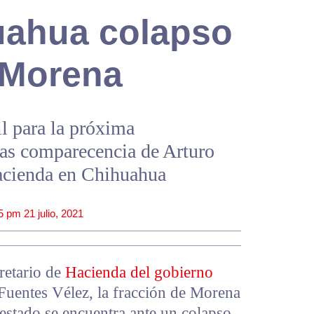
uahua colapso
 Morena
il para la próxima
tras comparecencia de Arturo
Hacienda en Chihuahua
5 pm
21 julio, 2021
retario de
Hacienda del gobierno
uentes Vélez, la fracción de Morena
 estado se encuentra ante un colapso