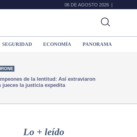
06 DE AGOSTO 2026
SEGURIDAD
ECONOMÍA
PANORAMA
IRONE
mpeones de la lentitud: Así extraviaron
s jueces la justicia expedita
Primary
Sidebar
Lo + leído