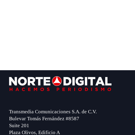
Footer
Transmedia Comunicaciones S.A. de C.V.
Bulevar Tomás Fernández #8587
Suite 201
Plaza Olivos, Edificio A