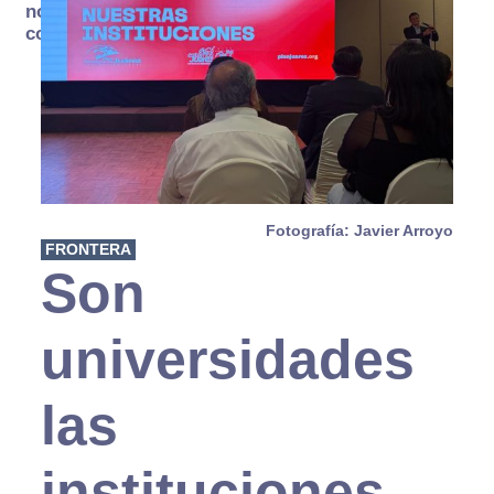
no se
consume
Fotografía: Javier Arroyo
FRONTERA
Son
universidades
las
instituciones