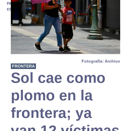
no se
consume
Fotografía: Archivo
FRONTERA
Sol cae como
plomo en la
frontera; ya
van 12 víctimas