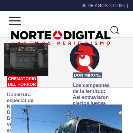
06 DE AGOSTO 2026
Norte
Más
de
que
Ciudad
noticias,
Juárez
hacemos periodismo
DON MIRONE
CREMATORIO
DEL HORROR
Los campeones
de la lentitud:
Cobertura
Así extraviaron
especial de
ciertos jueces
Norte
la justicia
Digital:
expedita
Donde la
verdad
arde… pero