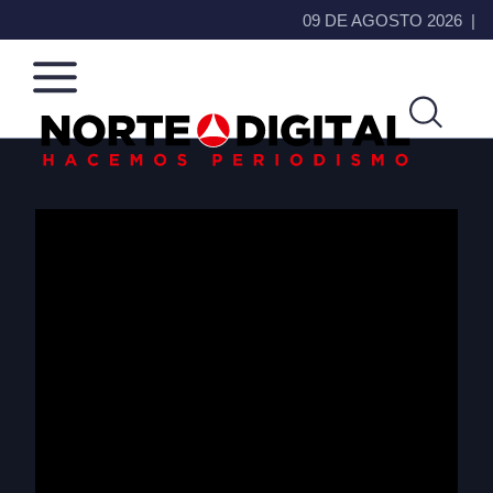
09 DE AGOSTO 2026
Norte
Más
de
que
Ciudad
noticias,
Juárez
hacemos periodismo