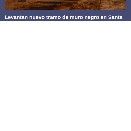
Levantan nuevo tramo de muro negro en Santa
Teresa
6 agosto, 2026
Footer
Transmedia Comunicaciones S.A. de C.V.
Bulevar Tomás Fernández #8587