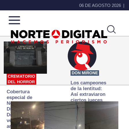
06 DE AGOSTO 2026
Norte
Más
de
que
Ciudad
noticias,
Juárez
hacemos periodismo
DON MIRONE
CREMATORIO
DEL HORROR
Los campeones
de la lentitud:
Cobertura
Así extraviaron
especial de
ciertos jueces
Norte
la justicia
Digital:
expedita
Donde la
verdad
arde… pero