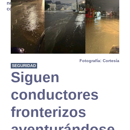
no se
consume
Fotografía: Cortesía
SEGURIDAD
Siguen
conductores
fronterizos
aventurándose