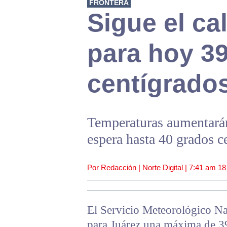
FRONTERA
Sigue el ca
para hoy 3
centígrado
Temperaturas aumentarán 
espera hasta 40 grados c
Por Redacción | Norte Digital |
7:41 am
18
El Servicio Meteorológico Na
para Juárez una máxima de 3