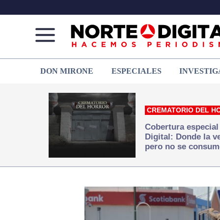
Norte
Más
DON MIRONE
ESPECIALES
INVESTIG
de
que
Ciudad
noticias,
Juárez
hacemos periodismo
CREMATORIO DEL H
Cobertura especial
Digital: Donde la 
pero no se consum