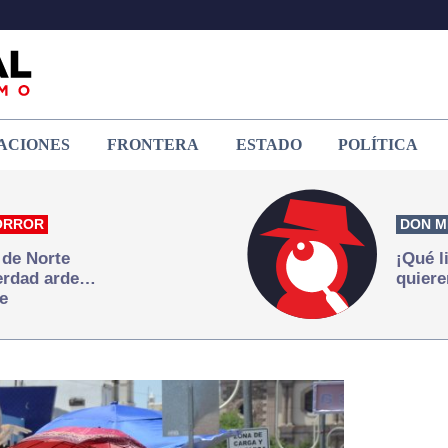
ACIONES
FRONTERA
ESTADO
POLÍTICA
ORROR
DON M
 de Norte
¡Qué l
verdad arde…
quiere
e