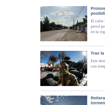
Pronos
posibil
El calor
prevé pr
en la re
Tras la
Este dom
con temp
Reitera
tormen