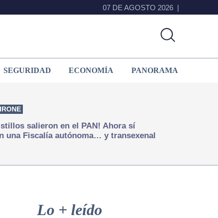
07 DE AGOSTO 2026
SEGURIDAD
ECONOMÍA
PANORAMA
IRONE
istillos salieron en el PAN! Ahora sí
n una Fiscalía autónoma… y transexenal
Primary
Sidebar
Lo + leído