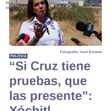
no se
consume
Fotografía: José Estrada
POLÍTICA
“Si Cruz tiene
pruebas, que
las presente”:
Xóchitl