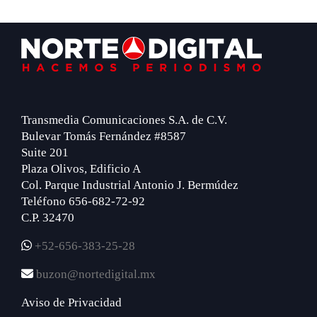
Footer
Transmedia Comunicaciones S.A. de C.V.
Bulevar Tomás Fernández #8587
Suite 201
Plaza Olivos, Edificio A
Col. Parque Industrial Antonio J. Bermúdez
Teléfono 656-682-72-92
C.P. 32470
+52-656-383-25-28
buzon@nortedigital.mx
Aviso de Privacidad