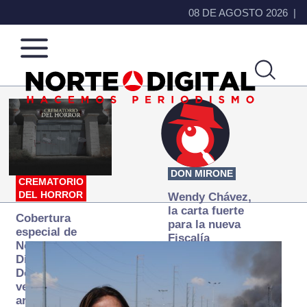
08 DE AGOSTO 2026
Norte
Más
de
que
Ciudad
noticias,
Juárez
hacemos periodismo
DON MIRONE
CREMATORIO
DEL HORROR
Wendy Chávez,
la carta fuerte
Cobertura
para la nueva
especial de
Fiscalía
Norte
autónoma
Digital:
Donde la
verdad
arde… pero