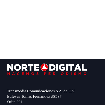
Footer
Transmedia Comunicaciones S.A. de C.V.
Bulevar Tomás Fernández #8587
Suite 201