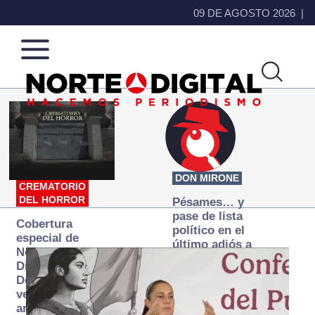
09 DE AGOSTO 2026
Norte
Más
de
que
Ciudad
noticias,
Juárez
hacemos periodismo
DON MIRONE
CREMATORIO
DEL HORROR
Pésames… y
pase de lista
Cobertura
político en el
especial de
último adiós a
Norte
Papá Grande
Digital:
Donde la
verdad
arde… pero