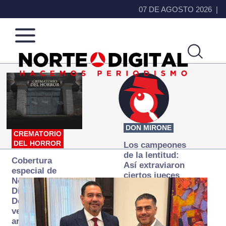
07 DE AGOSTO 2026
Norte
Más
de
que
Ciudad
noticias,
Juárez
hacemos periodismo
DON MIRONE
CREMATORIO
DEL HORROR
Los campeones
de la lentitud:
Cobertura
Así extraviaron
especial de
ciertos jueces
Norte
la justicia
Digital:
expedita
Donde la
verdad
arde… pero