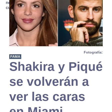
no se
consume
Fotografía:
FAMA
Shakira y Piqué
se volverán a
ver las caras
en Miami