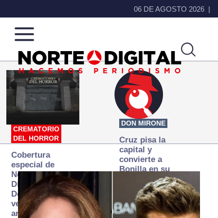
06 DE AGOSTO 2026
Norte
Más
de
que
Ciudad
noticias,
Juárez
hacemos periodismo
DON MIRONE
CREMATORIO
DEL HORROR
Cruz pisa la
capital y
Cobertura
convierte a
especial de
Bonilla en su
Norte
primer blanco
Digital:
Donde la
verdad
arde… pero