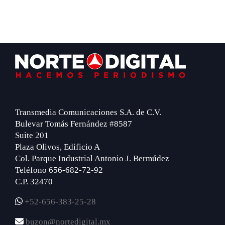
Footer
Transmedia Comunicaciones S.A. de C.V.
Bulevar Tomás Fernández #8587
Suite 201
Plaza Olivos, Edificio A
Col. Parque Industrial Antonio J. Bermúdez
Teléfono 656-682-72-92
C.P. 32470
+52-656-383-25-28
buzon@nortedigital.mx