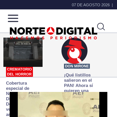
07 DE AGOSTO 2026
Norte
Más
de
que
Ciudad
noticias,
Juárez
hacemos periodismo
DON MIRONE
CREMATORIO
DEL HORROR
¡Qué listillos
salieron en el
Cobertura
PAN! Ahora sí
especial de
quieren una
Norte
Fiscalía
Digital:
autónoma… y
Donde la
transexenal
verdad
arde… pero