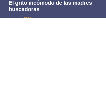
El grito incómodo de las madres
buscadoras
4 agosto, 2026
Transmedia Comunicaciones S.A. de C.V.
Bulevar Tomás Fernández #8587
Suite 201
Plaza Olivos, Edificio A