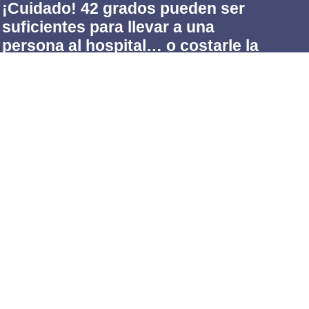
¡Cuidado! 42 grados pueden ser
Fr
suficientes para llevar a una
qu
persona al hospital… o costarle la
ca
vida
30 ju
31 julio, 2026