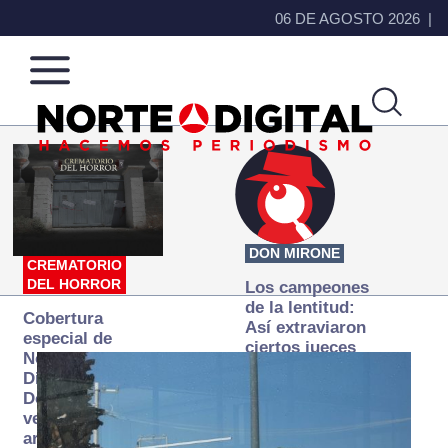
06 DE AGOSTO 2026
Norte
Más
de
que
Ciudad
noticias,
Juárez
hacemos periodismo
DON MIRONE
CREMATORIO
DEL HORROR
Los campeones
de la lentitud:
Cobertura
Así extraviaron
especial de
ciertos jueces
Norte
la justicia
Digital:
expedita
Donde la
verdad
arde… pero