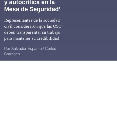
y autocrítica en la
Mesa de Seguridad’
Representantes de la sociedad
civil consideraron que las OSC
deben transparentar su trabajo
para mantener su credibilidad
Por Salvador Esparza / Carlos
Barranco
Footer