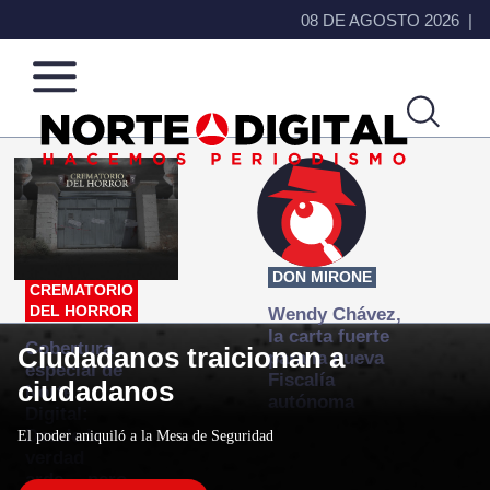
08 DE AGOSTO 2026
Norte
Más
de
que
Ciudad
noticias,
Juárez
hacemos periodismo
DON MIRONE
CREMATORIO
DEL HORROR
Wendy Chávez,
la carta fuerte
Cobertura
Ciudadanos traicionan a
para la nueva
especial de
Fiscalía
ciudadanos
Norte
autónoma
Digital:
Donde la
El poder aniquiló a la Mesa de Seguridad
verdad
arde… pero