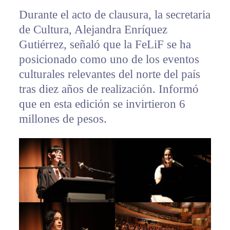
Durante el acto de clausura, la secretaria
de Cultura, Alejandra Enríquez
Gutiérrez, señaló que la FeLiF se ha
posicionado como uno de los eventos
culturales relevantes del norte del país
tras diez años de realización. Informó
que en esta edición se invirtieron 6
millones de pesos.