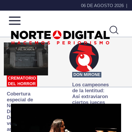
06 DE AGOSTO 2026
Norte
Más
de
que
Ciudad
noticias,
Juárez
hacemos periodismo
DON MIRONE
CREMATORIO
DEL HORROR
Los campeones
de la lentitud:
Cobertura
Así extraviaron
especial de
ciertos jueces
Norte
la justicia
Digital:
expedita
Donde la
verdad
arde… pero