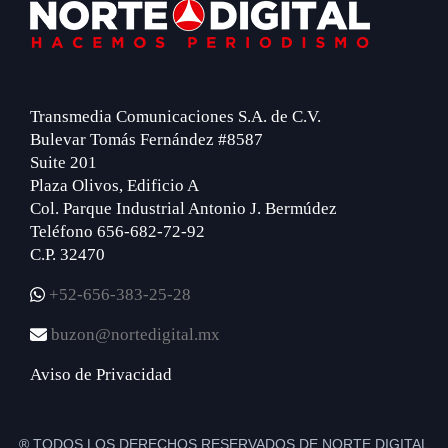
Footer
Transmedia Comunicaciones S.A. de C.V.
Bulevar Tomás Fernández #8587
Suite 201
Plaza Olivos, Edificio A
Col. Parque Industrial Antonio J. Bermúdez
Teléfono 656-682-72-92
C.P. 32470
+52-656-383-25-28
buzon@nortedigital.mx
Aviso de Privacidad
® TODOS LOS DERECHOS RESERVADOS DE NORTE DIGITAL