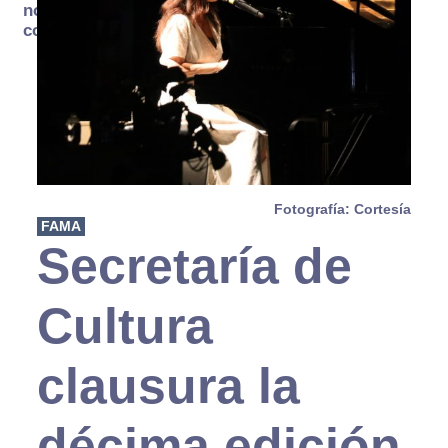
no se
consume
Fotografía: Cortesía
FAMA
Secretaría de
Cultura
clausura la
décima edición