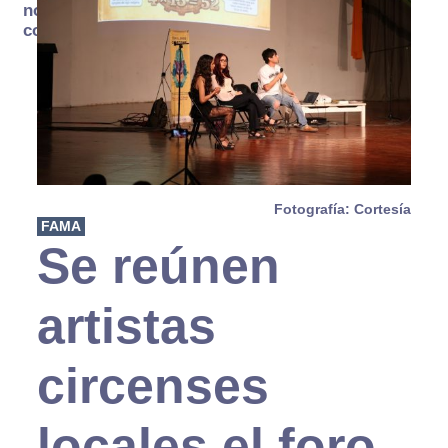
no se
consume
Fotografía: Cortesía
FAMA
Se reúnen
artistas
circenses
locales el foro