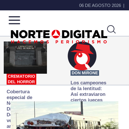
06 DE AGOSTO 2026
Norte
Más
de
que
Ciudad
noticias,
Juárez
hacemos periodismo
DON MIRONE
CREMATORIO
DEL HORROR
Los campeones
de la lentitud:
Cobertura
Así extraviaron
especial de
ciertos jueces
Norte
la justicia
Digital:
expedita
Donde la
verdad
arde… pero