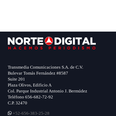
Footer
Transmedia Comunicaciones S.A. de C.V.
Bulevar Tomás Fernández #8587
Suite 201
Plaza Olivos, Edificio A
Col. Parque Industrial Antonio J. Bermúdez
Teléfono 656-682-72-92
C.P. 32470
+52-656-383-25-28