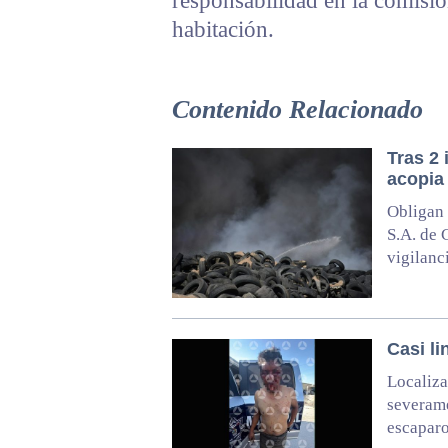
responsabilidad en la comisió
habitación.
Contenido Relacionado
Tras 2
acopia 
Obligan 
S.A. de 
vigilanc
Casi li
Localiza
severam
escapar