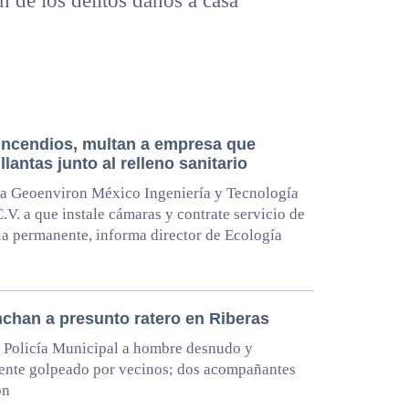
n de los delitos daños a casa
 incendios, multan a empresa que
llantas junto al relleno sanitario
a Geoenviron México Ingeniería y Tecnología
C.V. a que instale cámaras y contrate servicio de
ia permanente, informa director de Ecología
nchan a presunto ratero en Riberas
 Policía Municipal a hombre desnudo y
ente golpeado por vecinos; dos acompañantes
on