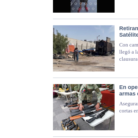
Retiran
Satélit
Con cami
llegó a 
clausura
En oper
armas 
Asegura
cortas e