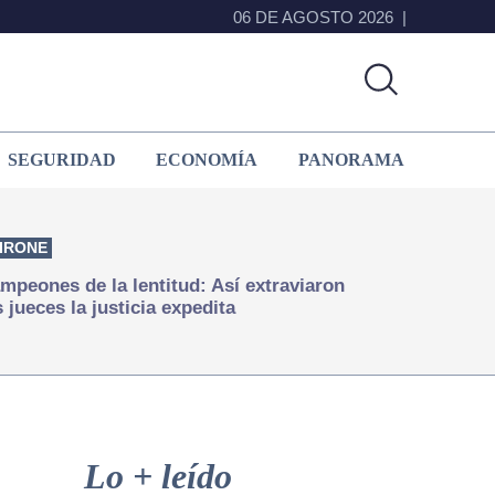
06 DE AGOSTO 2026
SEGURIDAD
ECONOMÍA
PANORAMA
IRONE
mpeones de la lentitud: Así extraviaron
s jueces la justicia expedita
Primary
Sidebar
Lo + leído