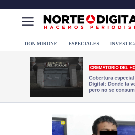
Norte
Más
DON MIRONE
ESPECIALES
INVESTIG
de
que
Ciudad
noticias,
Juárez
hacemos periodismo
CREMATORIO DEL H
Cobertura especial
Digital: Donde la 
pero no se consum