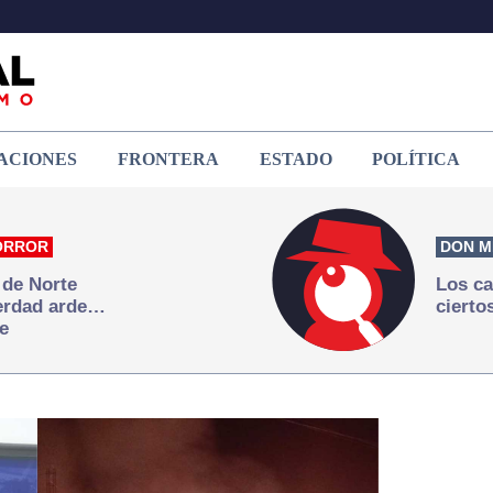
ACIONES
FRONTERA
ESTADO
POLÍTICA
ORROR
DON M
 de Norte
Los ca
verdad arde…
cierto
e