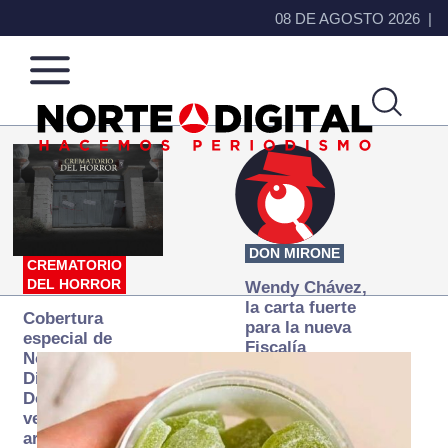
08 DE AGOSTO 2026
Norte
Más
de
que
Ciudad
noticias,
Juárez
hacemos periodismo
DON MIRONE
CREMATORIO
DEL HORROR
Wendy Chávez,
la carta fuerte
Cobertura
para la nueva
especial de
Fiscalía
Norte
autónoma
Digital:
Donde la
verdad
arde… pero