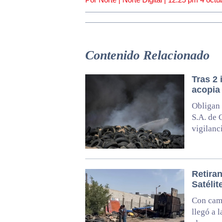
Contenido Relacionado
Tras 2
acopia 
Obligan 
S.A. de 
vigilanc
Retiran
Satélit
Con cami
llegó a 