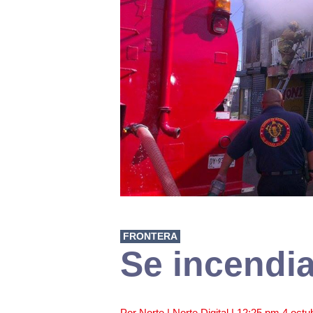
FRONTERA
Se incendia
Por Norte | Norte Digital |
12:25 pm
4 octu