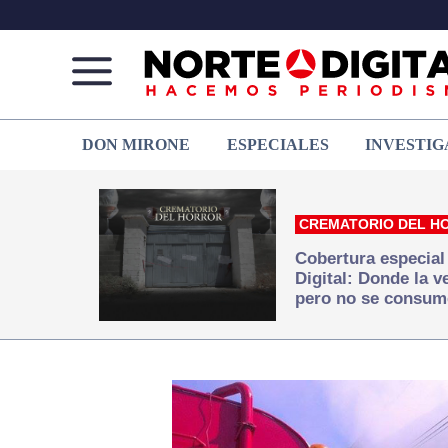
Norte
Más
DON MIRONE
ESPECIALES
INVESTIG
de
que
Ciudad
noticias,
Juárez
hacemos periodismo
CREMATORIO DEL H
Cobertura especial
Digital: Donde la 
pero no se consum