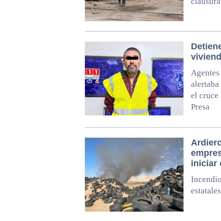
clausura
Detien
vivien
Agentes 
alertaba
el cruce
Presa
Ardiero
empres
iniciar
Incendio
estatale