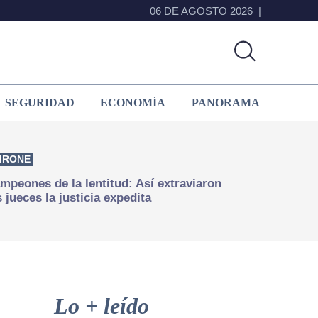
06 DE AGOSTO 2026
SEGURIDAD
ECONOMÍA
PANORAMA
IRONE
mpeones de la lentitud: Así extraviaron
s jueces la justicia expedita
Primary
Sidebar
Lo + leído