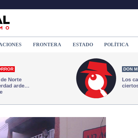
ACIONES
FRONTERA
ESTADO
POLÍTICA
ORROR
DON M
 de Norte
Los ca
verdad arde…
cierto
e