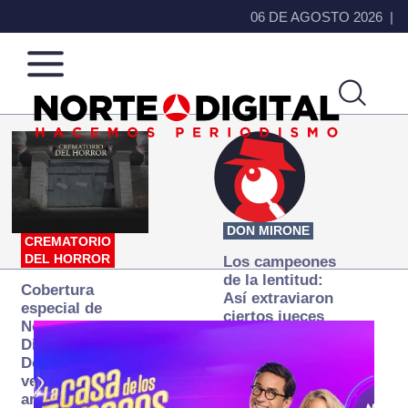
06 DE AGOSTO 2026
Norte
Más
de
que
Ciudad
noticias,
Juárez
hacemos periodismo
DON MIRONE
CREMATORIO
DEL HORROR
Los campeones
de la lentitud:
Cobertura
Así extraviaron
especial de
ciertos jueces
Norte
la justicia
Digital:
expedita
Donde la
verdad
arde… pero