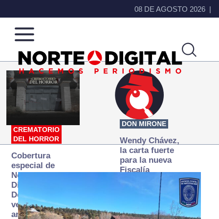
08 DE AGOSTO 2026
Norte
Más
de
que
Ciudad
noticias,
Juárez
hacemos periodismo
DON MIRONE
CREMATORIO
DEL HORROR
Wendy Chávez,
la carta fuerte
Cobertura
para la nueva
especial de
Fiscalía
Norte
autónoma
Digital:
Donde la
verdad
arde… pero