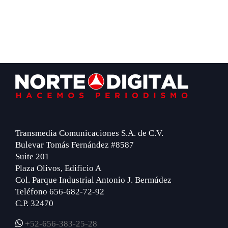
Footer
Transmedia Comunicaciones S.A. de C.V.
Bulevar Tomás Fernández #8587
Suite 201
Plaza Olivos, Edificio A
Col. Parque Industrial Antonio J. Bermúdez
Teléfono 656-682-72-92
C.P. 32470
+52-656-383-25-28