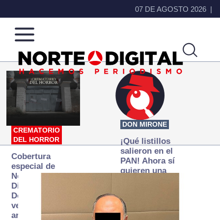
07 DE AGOSTO 2026
Norte
Más
de
que
Ciudad
noticias,
Juárez
hacemos periodismo
DON MIRONE
CREMATORIO
DEL HORROR
¡Qué listillos
salieron en el
Cobertura
PAN! Ahora sí
especial de
quieren una
Norte
Fiscalía
Digital:
autónoma… y
Donde la
transexenal
verdad
arde… pero