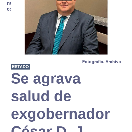
no se
consume
Fotografía: Archivo
ESTADO
Se agrava
salud de
exgobernador
César D. J.