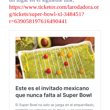
https://www.ticketor.com/larodadora.or
g/tickets/super-bowl-xl-348451?
r=639058197616490441