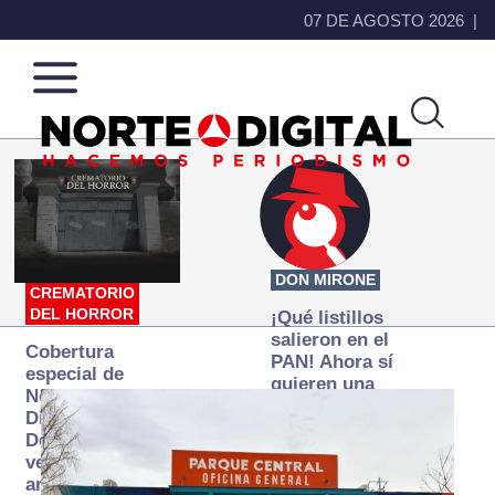
07 DE AGOSTO 2026
Norte
Más
de
que
Ciudad
noticias,
Juárez
hacemos periodismo
DON MIRONE
CREMATORIO
DEL HORROR
¡Qué listillos
salieron en el
Cobertura
PAN! Ahora sí
especial de
quieren una
Norte
Fiscalía
Digital:
autónoma… y
Donde la
transexenal
verdad
arde… pero