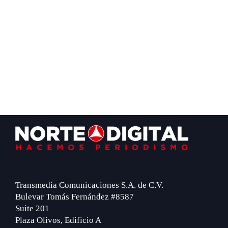
Footer
Transmedia Comunicaciones S.A. de C.V.
Bulevar Tomás Fernández #8587
Suite 201
Plaza Olivos, Edificio A