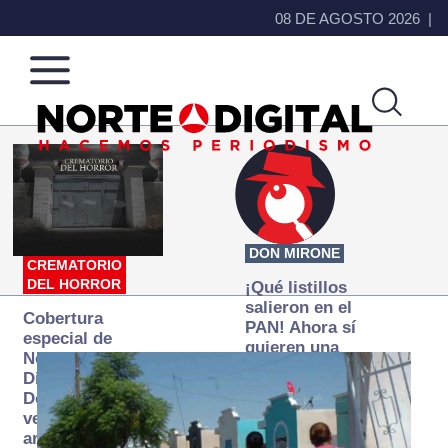
08 DE AGOSTO 2026
Norte
Más
de
que
Ciudad
noticias,
Juárez
hacemos periodismo
DON MIRONE
CREMATORIO
DEL HORROR
¡Qué listillos
salieron en el
Cobertura
PAN! Ahora sí
especial de
quieren una
Norte
Fiscalía
Digital:
autónoma… y
Donde la
transexenal
verdad
arde… pero