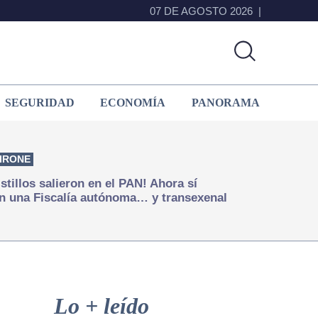
07 DE AGOSTO 2026
SEGURIDAD
ECONOMÍA
PANORAMA
IRONE
istillos salieron en el PAN! Ahora sí
n una Fiscalía autónoma… y transexenal
Primary
Sidebar
Lo + leído