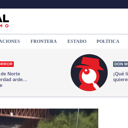
ACIONES
FRONTERA
ESTADO
POLÍTICA
ORROR
DON M
 de Norte
¡Qué l
verdad arde…
quiere
e