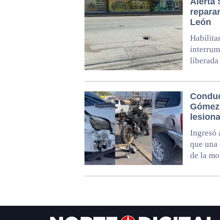
Alerta 
repara
León
Habilita
interrum
liberada
Conduc
Gómez 
lesion
Ingresó 
que una 
de la mo