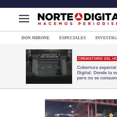
Norte
Más
DON MIRONE
ESPECIALES
INVESTIG
de
que
Ciudad
noticias,
Juárez
hacemos periodismo
CREMATORIO DEL H
Cobertura especial
Digital: Donde la 
pero no se consum