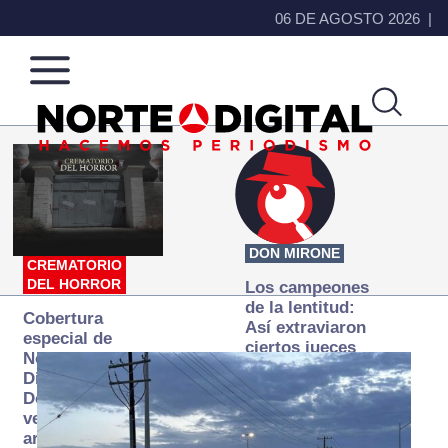
06 DE AGOSTO 2026
Norte
Más
de
que
Ciudad
noticias,
Juárez
hacemos periodismo
DON MIRONE
CREMATORIO
DEL HORROR
Los campeones
de la lentitud:
Cobertura
Así extraviaron
especial de
ciertos jueces
Norte
la justicia
Digital:
expedita
Donde la
verdad
arde… pero