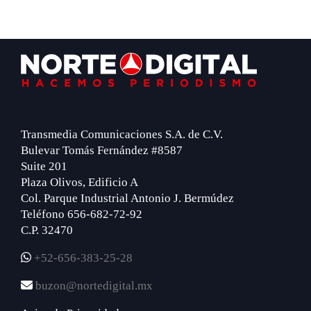
Footer
Transmedia Comunicaciones S.A. de C.V.
Bulevar Tomás Fernández #8587
Suite 201
Plaza Olivos, Edificio A
Col. Parque Industrial Antonio J. Bermúdez
Teléfono 656-682-72-92
C.P. 32470
+52-656-383-25-28
buzon@nortedigital.mx