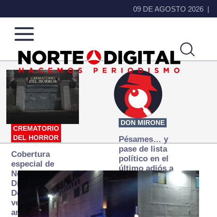
09 DE AGOSTO 2026
Norte
Más
de
que
Ciudad
noticias,
Juárez
hacemos periodismo
DON MIRONE
CREMATORIO
DEL HORROR
Pésames… y
pase de lista
Cobertura
político en el
especial de
último adiós a
Norte
Papá Grande
Digital:
Donde la
verdad
arde… pero