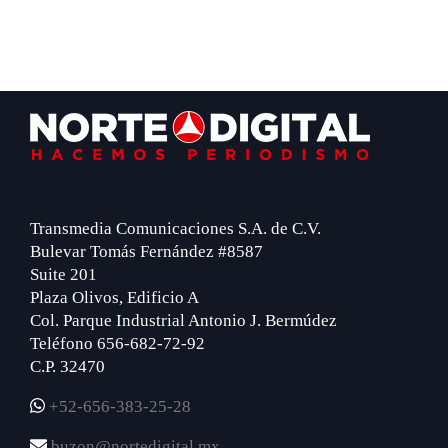
Footer
Transmedia Comunicaciones S.A. de C.V.
Bulevar Tomás Fernández #8587
Suite 201
Plaza Olivos, Edificio A
Col. Parque Industrial Antonio J. Bermúdez
Teléfono 656-682-72-92
C.P. 32470
+52-656-383-25-28
buzon@nortedigital.mx