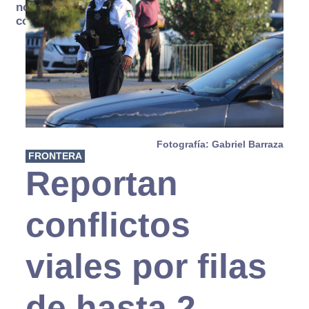
no se
consume
Fotografía: Gabriel Barraza
FRONTERA
Reportan
conflictos
viales por filas
de hasta 2