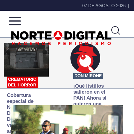
07 DE AGOSTO 2026
Norte
Más
de
que
Ciudad
noticias,
Juárez
hacemos periodismo
DON MIRONE
CREMATORIO
DEL HORROR
¡Qué listillos
salieron en el
Cobertura
PAN! Ahora sí
especial de
quieren una
Norte
Fiscalía
Digital:
autónoma… y
Donde la
transexenal
verdad
arde… pero