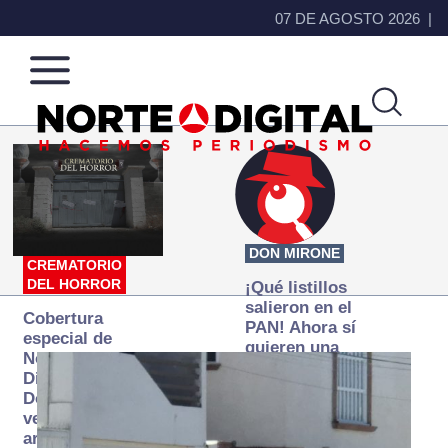
07 DE AGOSTO 2026
Norte
Más
de
que
Ciudad
noticias,
Juárez
hacemos periodismo
DON MIRONE
CREMATORIO
DEL HORROR
¡Qué listillos
salieron en el
Cobertura
PAN! Ahora sí
especial de
quieren una
Norte
Fiscalía
Digital:
autónoma… y
Donde la
transexenal
verdad
arde… pero