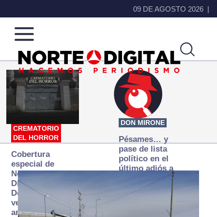
09 DE AGOSTO 2026
Norte
Más
de
que
Ciudad
noticias,
Juárez
hacemos periodismo
DON MIRONE
CREMATORIO
DEL HORROR
Pésames… y
pase de lista
Cobertura
político en el
especial de
último adiós a
Norte
Papá Grande
Digital:
Donde la
verdad
arde… pero