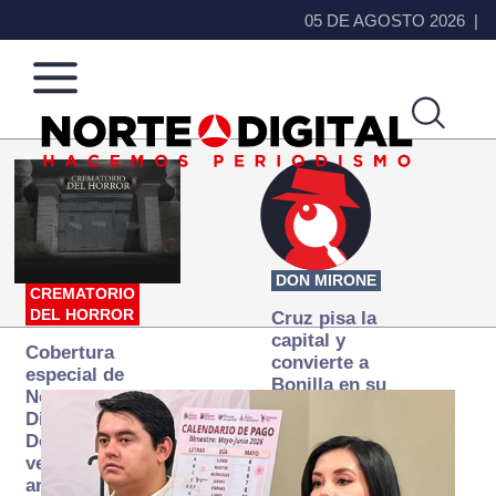
05 DE AGOSTO 2026
Norte
Más
de
que
Ciudad
noticias,
Juárez
hacemos periodismo
DON MIRONE
CREMATORIO
DEL HORROR
Cruz pisa la
capital y
Cobertura
convierte a
especial de
Bonilla en su
Norte
primer blanco
Digital:
Donde la
verdad
arde… pero