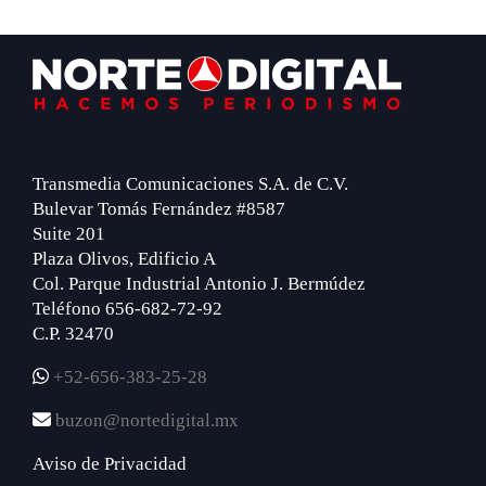
Footer
Transmedia Comunicaciones S.A. de C.V.
Bulevar Tomás Fernández #8587
Suite 201
Plaza Olivos, Edificio A
Col. Parque Industrial Antonio J. Bermúdez
Teléfono 656-682-72-92
C.P. 32470
+52-656-383-25-28
buzon@nortedigital.mx
Aviso de Privacidad