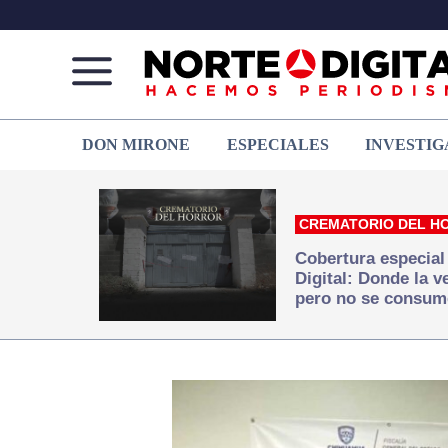
Norte
Más
DON MIRONE
ESPECIALES
INVESTIG
de
que
Ciudad
noticias,
Juárez
hacemos periodismo
CREMATORIO DEL H
Cobertura especial
Digital: Donde la 
pero no se consum