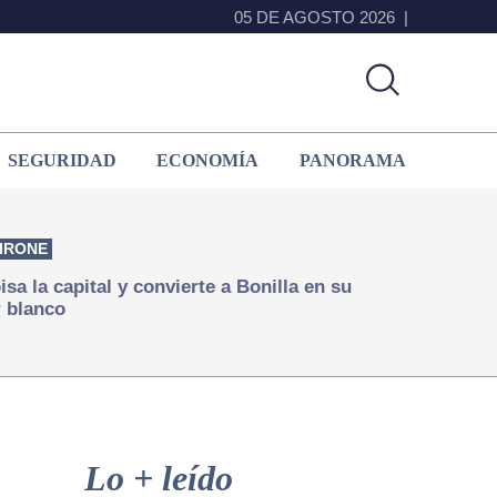
05 DE AGOSTO 2026
SEGURIDAD
ECONOMÍA
PANORAMA
IRONE
isa la capital y convierte a Bonilla en su
 blanco
Primary
Sidebar
Lo + leído