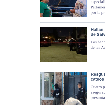
especiali
Parlamen
por la p
Hallan
de Sal
Los hech
de las A
Resgua
cateos
Cuatro p
asegurad
presunta