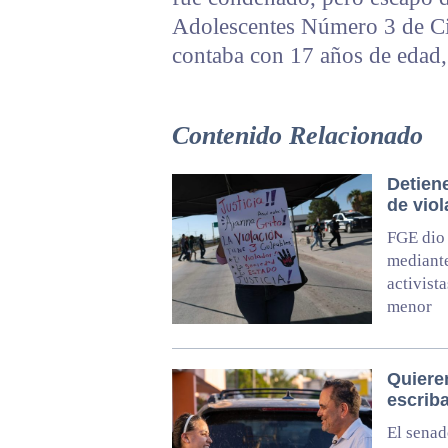
Adolescentes Número 3 de Ci
contaba con 17 años de edad, 
Contenido Relacionado
Detiene
de vio
FGE dio 
mediante
activist
menor
Quieren
escrib
El senad