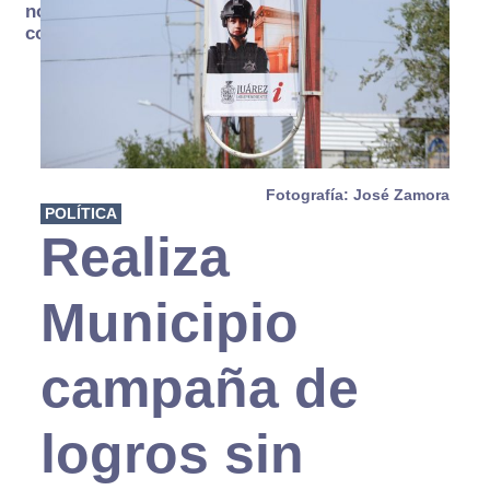
no se
consume
Fotografía: José Zamora
POLÍTICA
Realiza
Municipio
campaña de
logros sin