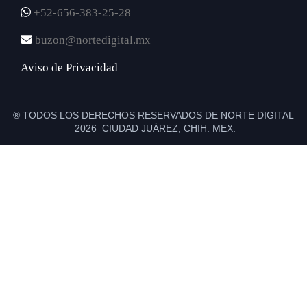
+52-656-383-25-28
buzon@nortedigital.mx
Aviso de Privacidad
® TODOS LOS DERECHOS RESERVADOS DE NORTE DIGITAL
2026 CIUDAD JUÁREZ, CHIH. MEX.