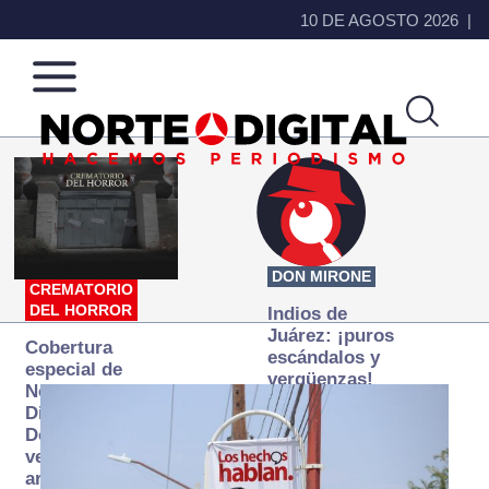
10 DE AGOSTO 2026
Norte
Más
de
que
Ciudad
noticias,
Juárez
hacemos periodismo
DON MIRONE
CREMATORIO
DEL HORROR
Indios de
Juárez: ¡puros
Cobertura
escándalos y
especial de
vergüenzas!
Norte
Digital:
Donde la
verdad
arde… pero