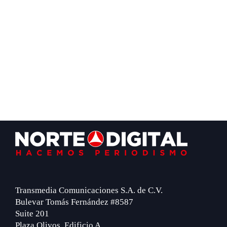
Footer
Transmedia Comunicaciones S.A. de C.V.
Bulevar Tomás Fernández #8587
Suite 201
Plaza Olivos, Edificio A