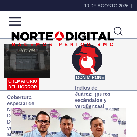
10 DE AGOSTO 2026
Norte
Más
de
que
Ciudad
noticias,
Juárez
hacemos periodismo
DON MIRONE
CREMATORIO
DEL HORROR
Indios de
Juárez: ¡puros
Cobertura
escándalos y
especial de
vergüenzas!
Norte
Digital:
Donde la
verdad
arde… pero