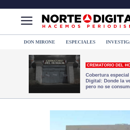
Norte
Más
DON MIRONE
ESPECIALES
INVESTIG
de
que
Ciudad
noticias,
Juárez
hacemos periodismo
CREMATORIO DEL H
Cobertura especial
Digital: Donde la 
pero no se consum