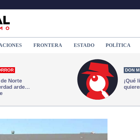
ACIONES
FRONTERA
ESTADO
POLÍTICA
ORROR
DON M
 de Norte
¡Qué l
verdad arde…
quiere
e