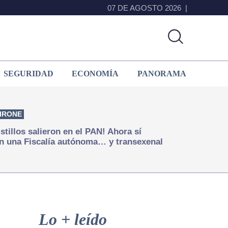
07 DE AGOSTO 2026
SEGURIDAD
ECONOMÍA
PANORAMA
IRONE
istillos salieron en el PAN! Ahora sí
n una Fiscalía autónoma… y transexenal
Primary
Sidebar
Lo + leído