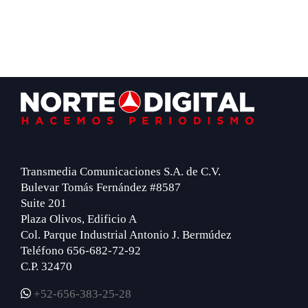
Footer
Transmedia Comunicaciones S.A. de C.V.
Bulevar Tomás Fernández #8587
Suite 201
Plaza Olivos, Edificio A
Col. Parque Industrial Antonio J. Bermúdez
Teléfono 656-682-72-92
C.P. 32470
+52-656-383-25-28