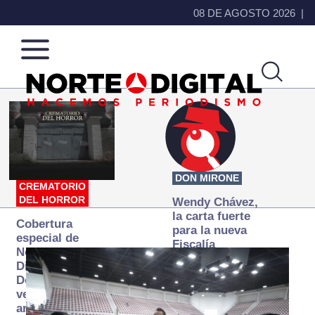
08 DE AGOSTO 2026
Norte
Más
de
que
Ciudad
noticias,
Juárez
hacemos periodismo
DON MIRONE
CREMATORIO
DEL HORROR
Wendy Chávez,
la carta fuerte
Cobertura
para la nueva
especial de
Fiscalía
Norte
autónoma
Digital:
Donde la
verdad
arde… pero