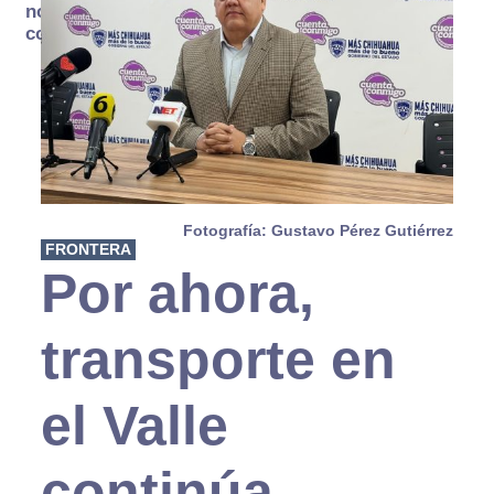
no se
consume
Fotografía: Gustavo Pérez Gutiérrez
FRONTERA
Por ahora,
transporte en
el Valle
continúa