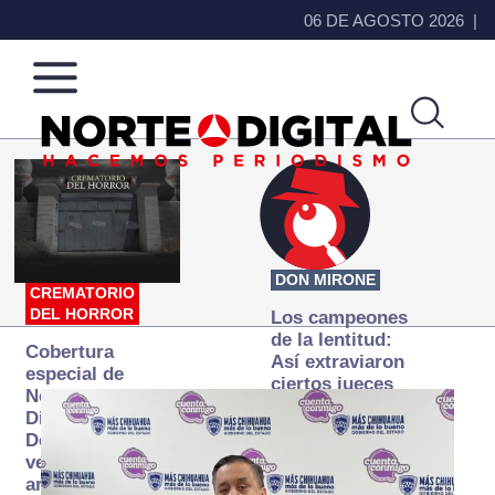
06 DE AGOSTO 2026
Norte
Más
de
que
Ciudad
noticias,
Juárez
hacemos periodismo
DON MIRONE
CREMATORIO
DEL HORROR
Los campeones
de la lentitud:
Cobertura
Así extraviaron
especial de
ciertos jueces
Norte
la justicia
Digital:
expedita
Donde la
verdad
arde… pero