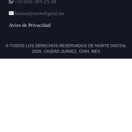
+52-656-383-25-28
buzon@nortedigital.mx
Aviso de Privacidad
® TODOS LOS DERECHOS RESERVADOS DE NORTE DIGITAL
2026 CIUDAD JUÁREZ, CHIH. MEX.