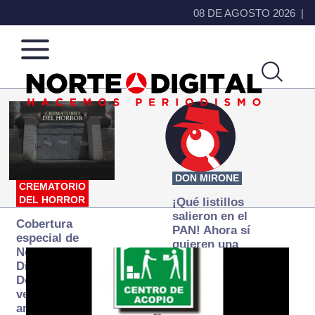
08 DE AGOSTO 2026
Norte
Más
de
que
Ciudad
noticias,
Juárez
hacemos periodismo
DON MIRONE
CREMATORIO
DEL HORROR
¡Qué listillos
salieron en el
Cobertura
PAN! Ahora sí
especial de
quieren una
Norte
Fiscalía
Digital:
autónoma… y
Donde la
transexenal
verdad
arde… pero