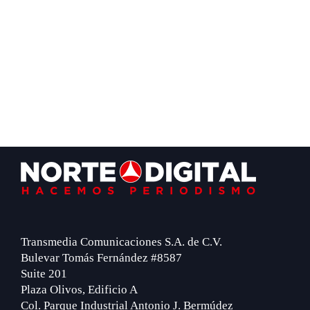
Footer
Transmedia Comunicaciones S.A. de C.V.
Bulevar Tomás Fernández #8587
Suite 201
Plaza Olivos, Edificio A
Col. Parque Industrial Antonio J. Bermúdez