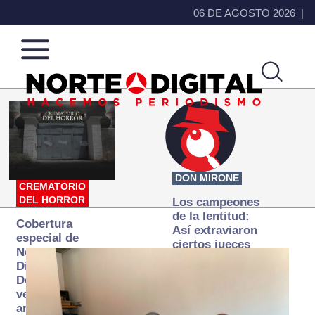
06 DE AGOSTO 2026
Norte
Más
de
que
Ciudad
noticias,
Juárez
hacemos periodismo
DON MIRONE
CREMATORIO
DEL HORROR
Los campeones
de la lentitud:
Cobertura
Así extraviaron
especial de
ciertos jueces
Norte
la justicia
Digital:
expedita
Donde la
verdad
arde… pero