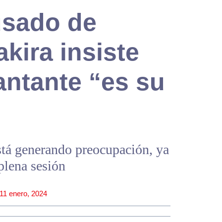
usado de
kira insiste
antante “es su
stá generando preocupación, ya
plena sesión
11 enero, 2024