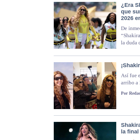
¿Era Sh
que sur
2026 
De inmed
“Shakira
la duda 
¡Shaki
Así fue 
arribo a
Por Redac
Shakira
la fina