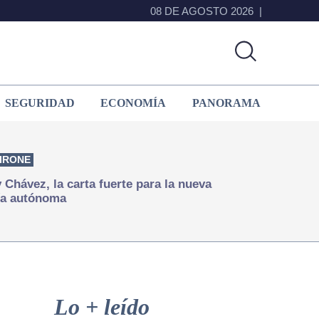
08 DE AGOSTO 2026
SEGURIDAD
ECONOMÍA
PANORAMA
IRONE
Chávez, la carta fuerte para la nueva
ía autónoma
Primary
Sidebar
Lo + leído