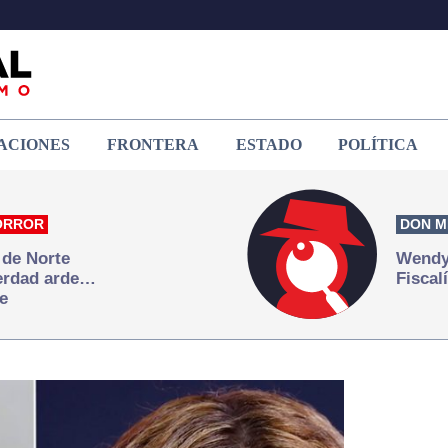
ACIONES
FRONTERA
ESTADO
POLÍTICA
ORROR
DON M
 de Norte
Wendy 
verdad arde…
Fiscal
e