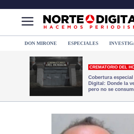
Norte
Más
DON MIRONE
ESPECIALES
INVESTIG
de
que
Ciudad
noticias,
Juárez
hacemos periodismo
CREMATORIO DEL H
Cobertura especial
Digital: Donde la 
pero no se consum