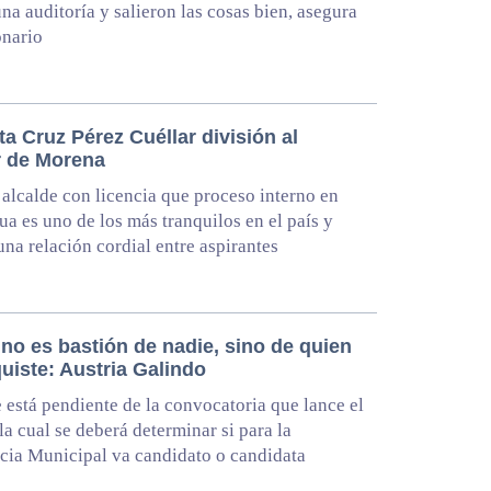
una auditoría y salieron las cosas bien, asegura
onario
a Cruz Pérez Cuéllar división al
or de Morena
alcalde con licencia que proceso interno en
a es uno de los más tranquilos en el país y
una relación cordial entre aspirantes
no es bastión de nadie, sino de quien
uiste: Austria Galindo
 está pendiente de la convocatoria que lance el
la cual se deberá determinar si para la
cia Municipal va candidato o candidata