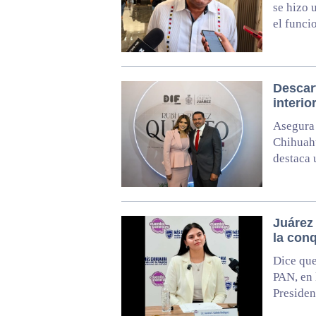
se hizo 
el funci
Descart
interi
Asegura 
Chihuahu
destaca 
Juárez 
la conq
Dice que
PAN, en 
Presiden