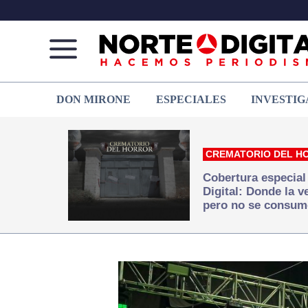
Norte
Más
DON MIRONE
ESPECIALES
INVESTIG
de
que
Ciudad
noticias,
Juárez
hacemos periodismo
CREMATORIO DEL H
Cobertura especial
Digital: Donde la 
pero no se consum