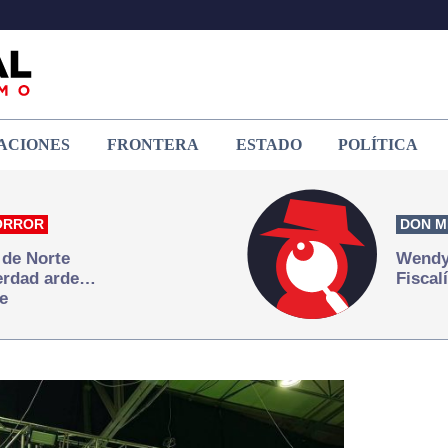
ACIONES
FRONTERA
ESTADO
POLÍTICA
ORROR
DON M
 de Norte
Wendy 
verdad arde…
Fiscal
e