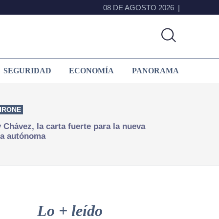
08 DE AGOSTO 2026
SEGURIDAD
ECONOMÍA
PANORAMA
IRONE
Chávez, la carta fuerte para la nueva
ía autónoma
Primary
Sidebar
Lo + leído