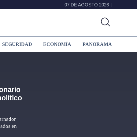
07 DE AGOSTO 2026
SEGURIDAD
ECONOMÍA
PANORAMA
onario
olítico
ernador
sados en