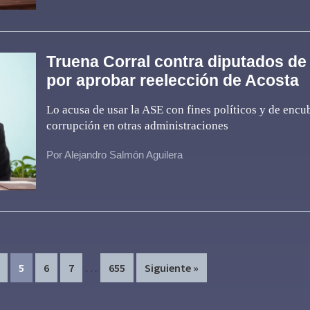
Truena Corral contra diputados d
por aprobar reelección de Acosta
Lo acusa de usar la ASE con fines políticos y de encub
corrupción en otras administraciones
Por Alejandro Salmón Aguilera
Interim
…
age
Page
Page
Page
Page
5
6
7
655
Siguiente »
pages
omitted